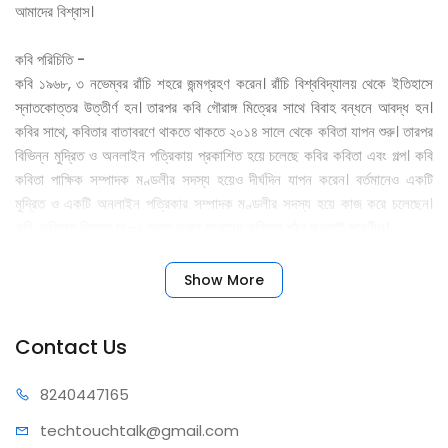
আমাদের বিশ্বাস।
কবি পরিচিতি -
কবি ১৯৬৮, ৩ নভেম্বর রাঁচি শহরে জন্মগ্রহণ করেন। রাঁচি বিশ্ববিদ্যালয় থেকে ইতিহাসে
স্নাতকোত্তর উত্তীর্ণ হন। তারপর কবি গৌরাঙ্গ মিত্রের সাথে বিবাহ বন্ধনে আবদ্ধ হন।
কবির সাথে, কবিতার বাতাবরণে থাকতে থাকতে ২০১৪ সালে থেকে কবিতা যাপন শুরু। তারপর
বিভিন্ন মুদ্রিত ও অনলাইন পত্রিকায় প্রকাশিত হয়ে চলেছে কবির কবিতা এবং গল্প। কবি
কবিতা পাক্ষিক সম্পাদক মণ্ডলীর সদস্য হয়েও দীর্ঘদিন যাপন করেন। বর্তমানেও একটি
মুদ্রিত ও একটি অনলাইন পত্রিকার সম্পাদক মণ্ডলীর সদস্য হয়ে কাজ করে চলেছেন।
কবি, কবিতায় নিজস্ব ঢং-এ সহজ কথার শব্দবন্ধে কবিতার গঠন করতেই সাবলীল।
Show More
Contact Us
82404
47165
techtouchta
lk@gmail.com